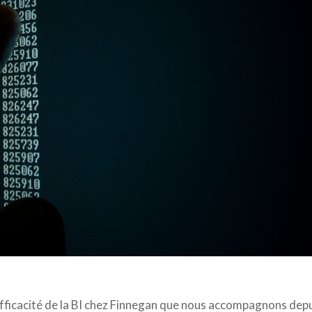
fficacité de la BI chez Finnegan que nous accompagnons dep