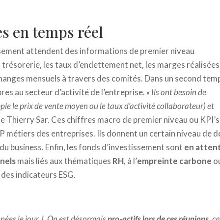
s en temps réel
ssement attendent des informations de premier niveau
la trésorerie, les taux d’endettement net, les marges réalisées
’échanges mensuels à travers des comités. Dans un second tem
es au secteur d’activité de l’entreprise.
« Ils ont besoin de
e le prix de vente moyen ou le taux d’activité collaborateur) et
se Thierry Sar. Ces chiffres macro de premier niveau ou KPI’s
 métiers des entreprises. Ils donnent un certain niveau de dé
du business. Enfin, les fonds d’investissement sont
en atten
nnels
mais liés aux thématiques
RH
, à l’
empreinte carbone
o
 des indicateurs ESG.
nnées le jour J. On est désormais
pro-actifs lors de ces réunions
, c