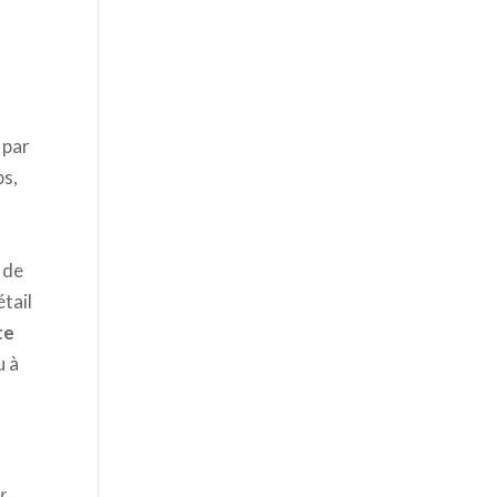
 par
ps,
 de
tail
te
u à
ar