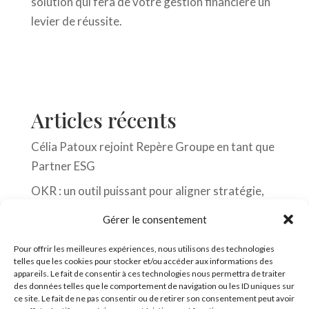
solution qui fera de votre gestion financière un
levier de réussite.
Articles récents
Célia Patoux rejoint Repère Groupe en tant que
Partner ESG
OKR : un outil puissant pour aligner stratégie,
budget et équipes
Gérer le consentement
Reporting et Data : 2 faces d’une même pièce
Pour offrir les meilleures expériences, nous utilisons des technologies
Le courage de la nuance
telles que les cookies pour stocker et/ou accéder aux informations des
appareils. Le fait de consentir à ces technologies nous permettra de traiter
Repère, votre allié pour choisir un EPM qui sert
des données telles que le comportement de navigation ou les ID uniques sur
ce site. Le fait de ne pas consentir ou de retirer son consentement peut avoir
vraiment votre entreprise